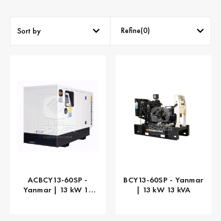
Refine(
0
)
Sort by
ACBCY13-60SP -
BCY13-60SP - Yanmar
Yanmar | 13 kW 13
| 13 kW 13 kVA
kVA