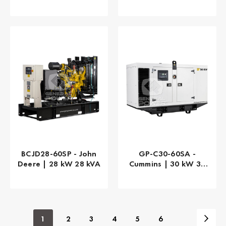
28 kVA
BCJD28-60SP - John
GP-C30-60SA -
Deere | 28 kW 28 kVA
Cummins | 30 kW 38
kVA
1
2
3
4
5
6