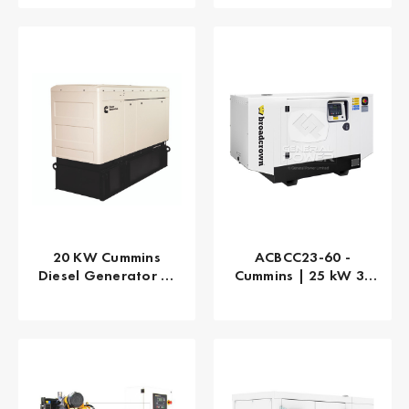
20 KW Cummins
ACBCC23-60 -
Diesel Generator 1-
Cummins | 25 kW 31
Phase 24 Hour Tank
kVA
C20D6 A063P961